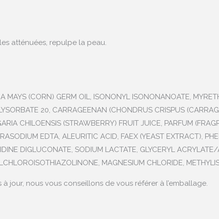
dules atténuées, repulpe la peau.
EA MAYS (CORN) GERM OIL, ISONONYL ISONONANOATE, MYRETH-3
POLYSORBATE 20, CARRAGEENAN (CHONDRUS CRISPUS (CARRA
RIA CHILOENSIS (STRAWBERRY) FRUIT JUICE, PARFUM (FRA
ASODIUM EDTA, ALEURITIC ACID, FAEX (YEAST EXTRACT), PH
EXIDINE DIGLUCONATE, SODIUM LACTATE, GLYCERYL ACRYLATE
LCHLOROISOTHIAZOLINONE, MAGNESIUM CHLORIDE, METHYLI
s à jour, nous vous conseillons de vous référer à l’emballage.