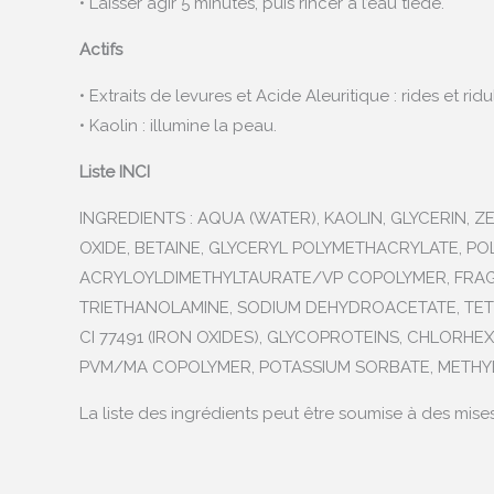
• Laisser agir 5 minutes, puis rincer à l’eau tiède.
Actifs
• Extraits de levures et Acide Aleuritique : rides et ri
• Kaolin : illumine la peau.
Liste INCI
INGREDIENTS : AQUA (WATER), KAOLIN, GLYCERIN, Z
OXIDE, BETAINE, GLYCERYL POLYMETHACRYLATE, 
ACRYLOYLDIMETHYLTAURATE/VP COPOLYMER, FRAGA
TRIETHANOLAMINE, SODIUM DEHYDROACETATE, TETR
CI 77491 (IRON OXIDES), GLYCOPROTEINS, CHLORH
PVM/MA COPOLYMER, POTASSIUM SORBATE, METHY
La liste des ingrédients peut être soumise à des mise