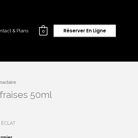
Réserver En Ligne
ntact & Plans
0
madaire
fraises 50ml
 ÉCLAT
Panier